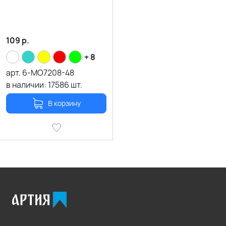
109
р.
+ 8
арт.
6-MO7208-48
в наличии:
17586
шт.
В корзину