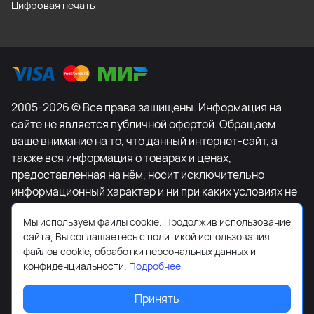
Цифровая печать
2005-2026 © Все права защищены. Информация на
сайте не является публичной офертой. Обращаем
ваше внимание на то, что данный интернет-сайт, а
также вся информация о товарах и ценах,
предоставленная на нём, носит исключительно
информационный характер и ни при каких условиях не
является публичной офертой, определяемой
Мы используем файлы cookie. Продолжив использование
положениями Статьи 437 Гражданского кодекса
сайта, Вы соглашаетесь с политикой использования
Российской Федерации. Для получения подробной
файлов cookie, обработки персональных данных и
информации о наличии и стоимости указанных
конфиденциальности.
Подробнее
товаров и (или) услуг, пожалуйста, обращайтесь к
менеджеру сайта с помощью специальной формы
Принять
связи или по телефону +7-495-627-77-11.