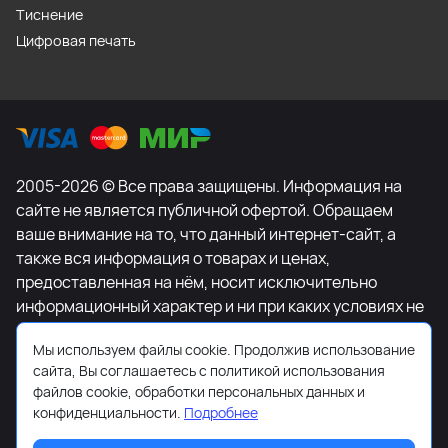
Тиснение
Цифровая печать
2005-2026 © Все права защищены. Информация на
сайте не является публичной офертой. Обращаем
ваше внимание на то, что данный интернет-сайт, а
также вся информация о товарах и ценах,
предоставленная на нём, носит исключительно
информационный характер и ни при каких условиях не
является публичной офертой, определяемой
Мы используем файлы cookie. Продолжив использование
положениями Статьи 437 Гражданского кодекса
сайта, Вы соглашаетесь с политикой использования
Российской Федерации. Для получения подробной
файлов cookie, обработки персональных данных и
информации о наличии и стоимости указанных
конфиденциальности.
Подробнее
товаров и (или) услуг, пожалуйста, обращайтесь к