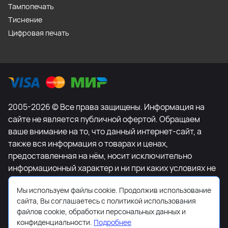
Тампопечать
Тиснение
Цифровая печать
2005-2026 © Все права защищены. Информация на
сайте не является публичной офертой. Обращаем
ваше внимание на то, что данный интернет-сайт, а
также вся информация о товарах и ценах,
предоставленная на нём, носит исключительно
информационный характер и ни при каких условиях не
является публичной офертой, определяемой
Мы используем файлы cookie. Продолжив использование
положениями Статьи 437 Гражданского кодекса
сайта, Вы соглашаетесь с политикой использования
Российской Федерации. Для получения подробной
файлов cookie, обработки персональных данных и
информации о наличии и стоимости указанных
конфиденциальности.
Подробнее