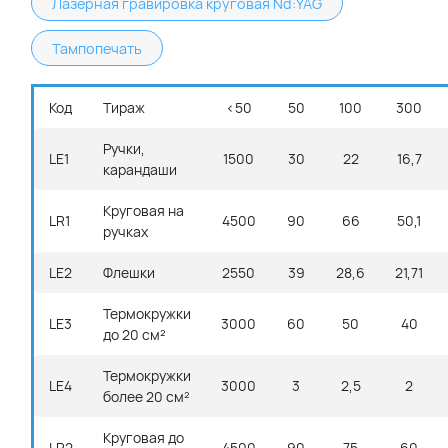
Лазерная гравировка круговая Nd:YAG
Тампопечать
Код
Тираж
<50
50
100
300
Ручки,
LE1
1500
30
22
16,7
карандаши
Круговая на
LR1
4500
90
66
50,1
ручках
LE2
Флешки
2550
39
28,6
21,71
Термокружки
LE3
3000
60
50
40
до 20 см²
Термокружки
LE4
3000
3
2,5
2
более 20 см²
Круговая до
LR2
4500
90
75
60