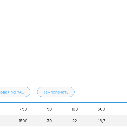
говая Nd:YAG
Тампопечать
<50
50
100
300
1500
30
22
16,7