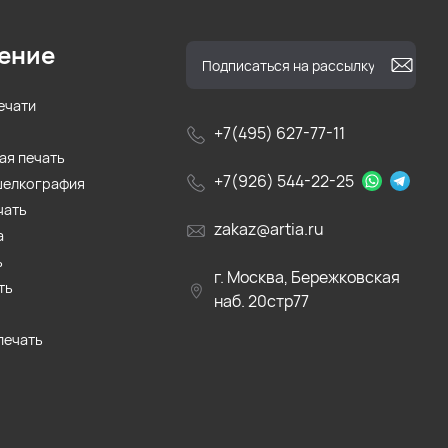
ение
ечати
+7(495) 627-77-11
ая печать
+7(926) 544-22-25
шелкография
чать
zakaz@artia.ru
а
ь
г. Москва, Бережковская
ть
наб. 20стр77
печать