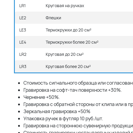
LR1
Круговая на ручках
LE2
Флешки
LE3
Термокружки до 20 см²
LE4
Термокружки более 20 см²
LR2
Круговая до 20 см²
LR3
Круговая более 20 см²
Стоимость сигнального образца или согласовани
Гравировка на софт-тач поверхности +30%.
Чернение +50%.
Гравировка с обратной стороны от клипа или в 
Зеркальная гравировка +50%
Упаковка ручек в футляр 10 руб./шт.
Гравировка на стороннюю сувенирную продукцию
Стоимость гравировки нестандартных изделий 