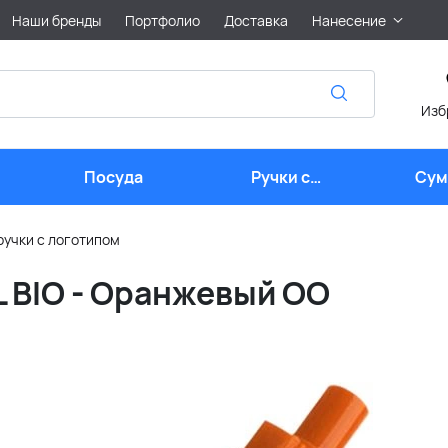
Наши бренды
Портфолио
Доставка
Нанесение
Изб
Посуда
Ручки с
Сум
логотипом
лого
ручки с логотипом
 BIO - Оранжевый OO