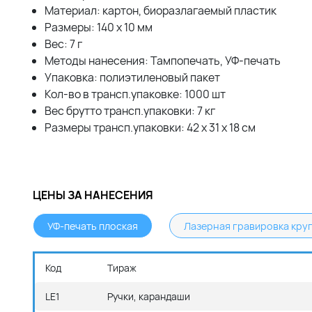
Материал: картон, биоразлагаемый пластик
Размеры: 140 x 10 мм
Вес: 7 г
Методы нанесения: Тампопечать, УФ-печать
Упаковка: полиэтиленовый пакет
Кол-во в трансп.упаковке: 1000 шт
Вес брутто трансп.упаковки: 7 кг
Размеры трансп.упаковки: 42 x 31 x 18 см
ЦЕНЫ ЗА НАНЕСЕНИЯ
УФ-печать плоская
Лазерная гравировка кру
Код
Тираж
LE1
Ручки, карандаши