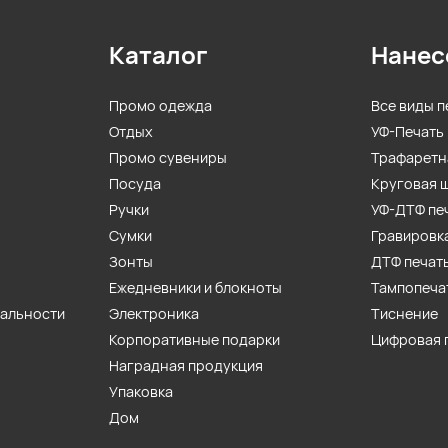
Каталог
Нанес
Промо одежда
Все виды п
Отдых
УФ-Печать
Промо сувениры
Трафаретн
Посуда
Круговая 
Ручки
УФ-ДТФ пе
Сумки
Гравировк
Зонты
ДТФ печат
Ежедневники и блокноты
Тампопеча
иальности
Электроника
Тиснение
Корпоративные подарки
Цифровая 
Наградная продукция
Упаковка
Дом