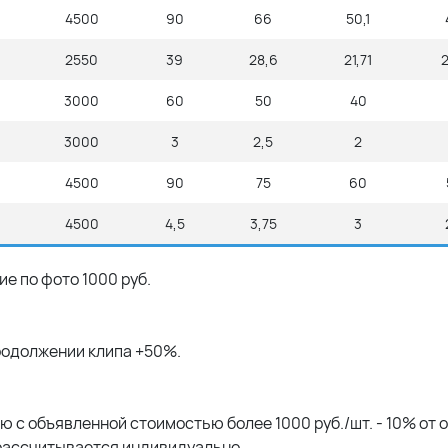
4500
90
66
50,1
2550
39
28,6
21,71
3000
60
50
40
3000
3
2,5
2
4500
90
75
60
4500
4,5
3,75
3
е по фото 1000 руб.
продолжении клипа +50%.
 с объявленной стоимостью более 1000 руб./шт. - 10% от 
рассчитывается индивидуально