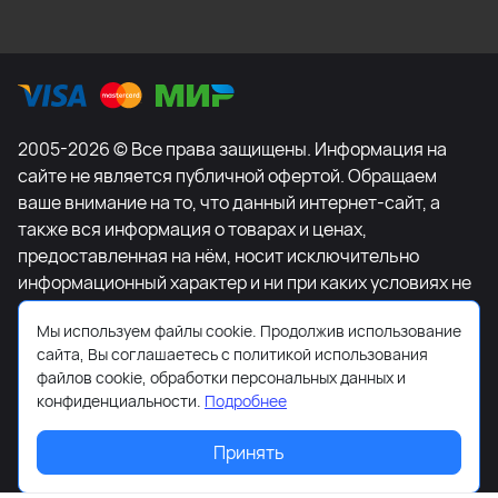
2005-2026 © Все права защищены. Информация на
сайте не является публичной офертой. Обращаем
ваше внимание на то, что данный интернет-сайт, а
также вся информация о товарах и ценах,
предоставленная на нём, носит исключительно
информационный характер и ни при каких условиях не
является публичной офертой, определяемой
Мы используем файлы cookie. Продолжив использование
положениями Статьи 437 Гражданского кодекса
сайта, Вы соглашаетесь с политикой использования
Российской Федерации. Для получения подробной
файлов cookie, обработки персональных данных и
информации о наличии и стоимости указанных
конфиденциальности.
Подробнее
товаров и (или) услуг, пожалуйста, обращайтесь к
менеджеру сайта с помощью специальной формы
Принять
связи или по телефону +7-495-627-77-11.