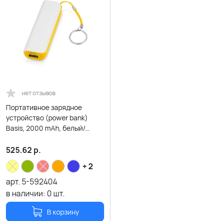
нет отзывов
Портативное зарядное
устройство (power bank)
Basis, 2000 mAh, белый/
желтый
525.62
р.
+ 2
арт.
5-592404
в наличии:
0
шт.
В корзину