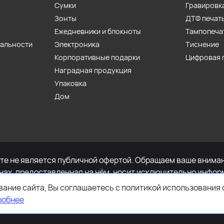
Сумки
Гравировк
Зонты
ДТФ печат
Ежедневники и блокноты
Тампопеча
иальности
Электроника
Тиснение
Корпоративные подарки
Цифровая 
Наградная продукция
Упаковка
Дом
е не является публичной офертой. Обращаем ваше внимани
енах, предоставленная на нём, носит исключительно инфор
определяемой положениями Статьи 437 Гражданского кодек
ание сайта, Вы соглашаетесь с политикой использования 
имости указанных товаров и (или) услуг, пожалуйста, обр
робнее
ефону +7-495-627-77-11.