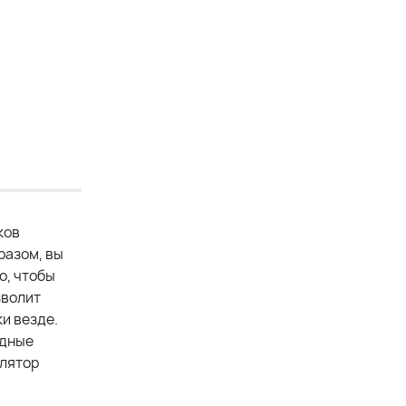
ков
разом, вы
о, чтобы
зволит
и везде.
ядные
улятор