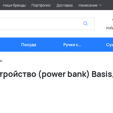
Наши бренды
Портфолио
Доставка
Нанесение
Изб
Посуда
Ручки с
Су
логотипом
ры
ройство (power bank) Basis