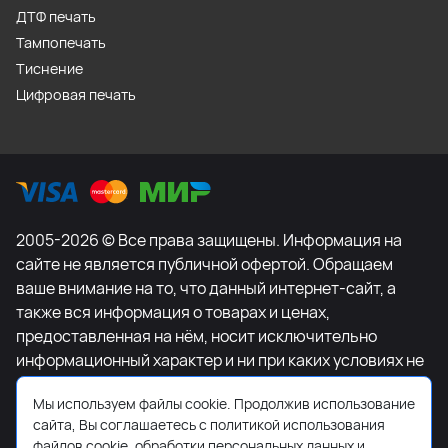
ДТФ печать
Тампопечать
Тиснение
Цифровая печать
2005-2026 © Все права защищены. Информация на
сайте не является публичной офертой. Обращаем
ваше внимание на то, что данный интернет-сайт, а
также вся информация о товарах и ценах,
предоставленная на нём, носит исключительно
информационный характер и ни при каких условиях не
является публичной офертой, определяемой
Мы используем файлы cookie. Продолжив использование
положениями Статьи 437 Гражданского кодекса
сайта, Вы соглашаетесь с политикой использования
Российской Федерации. Для получения подробной
файлов cookie, обработки персональных данных и