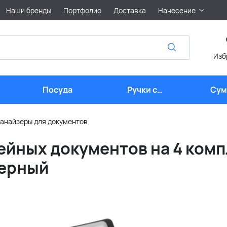
Наши бренды
Портфолио
Доставка
Нанесение
Изб
Посуда
Ручки с
Сум
логотипом
лого
анайзеры для документов
ейных документов на 4 ком
черный