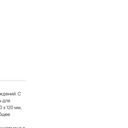
ждений. С
ы для
 х 120 мм,
общее