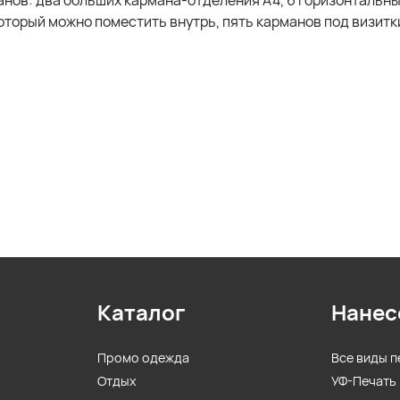
анов: два больших кармана-отделения А4, 6 горизонтальны
оторый можно поместить внутрь, пять карманов под визитк
Каталог
Нанес
Промо одежда
Все виды п
Отдых
УФ-Печать