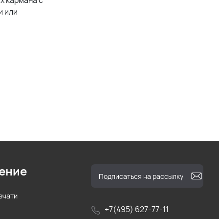
х кармана с
и или
ение
ечати
+7(495) 627-77-11