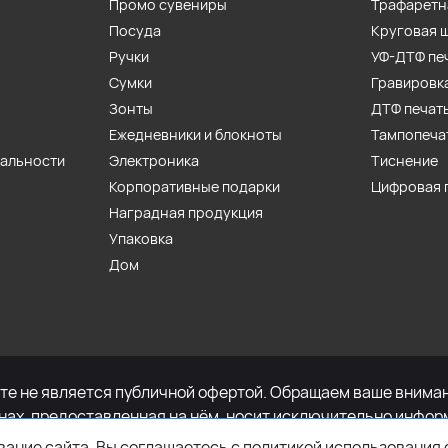
Промо сувениры
Трафаретн
Посуда
Круговая 
Ручки
УФ-ДТФ пе
Сумки
Гравировк
Зонты
ДТФ печат
Ежедневники и блокноты
Тампопеча
иальности
Электроника
Тиснение
Корпоративные подарки
Цифровая 
Наградная продукция
Упаковка
Дом
е не является публичной офертой. Обращаем ваше внимани
енах, предоставленная на нём, носит исключительно инфор
определяемой положениями Статьи 437 Гражданского кодек
ание сайта, Вы соглашаетесь с политикой использования 