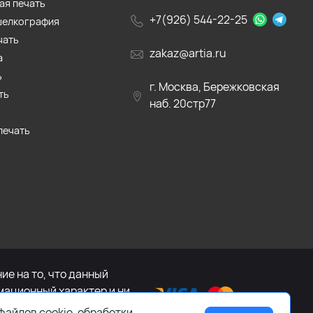
ая печать
+7(926) 544-22-25
шелкография
чать
zakaz@artia.ru
а
ь
г. Москва, Бережковская
ть
наб. 20стр77
печать
е на то, что данный
мационный характер и ни
са Российской Федерации.
файлов cookie, обработки