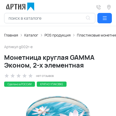
Главная
Каталог
POS продукция
Пластиковые монетн
Артикул
g002r-e
Монетница круглая GAMMA
Эконом, 2-х элементная
нет отзывов
Сделано в РОССИИ
КРАТНО УПАКОВКЕ