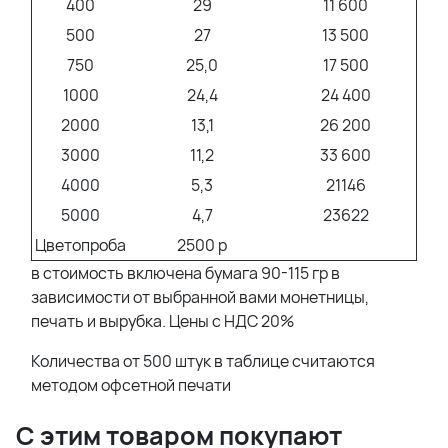
400
29
11 600
500
27
13 500
750
25,0
17 500
1000
24,4
24 400
2000
13,1
26 200
3000
11,2
33 600
4000
5,3
21146
5000
4,7
23622
Цветопроба
2500 р
в стоимость включена бумага 90-115 гр в
зависимости от выбранной вами монетницы,
печать и вырубка. Цены с НДС 20%
Количества от 500 штук в таблице считаются
методом офсетной печати
С этим товаром покупают