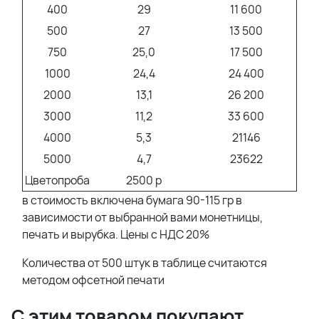
400
29
11 600
500
27
13 500
750
25,0
17 500
1000
24,4
24 400
2000
13,1
26 200
3000
11,2
33 600
4000
5,3
21146
5000
4,7
23622
Цветопроба
2500 р
в стоимость включена бумага 90-115 гр в
зависимости от выбранной вами монетницы,
печать и вырубка. Цены с НДС 20%
Количества от 500 штук в таблице считаются
методом офсетной печати
С этим товаром покупают