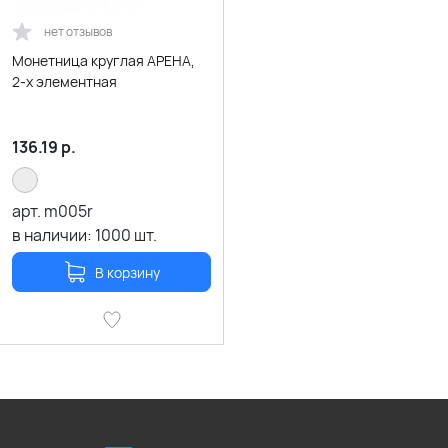
нет отзывов
Монетница круглая АРЕНА,
2-х элементная
136.19
р.
арт.
m005r
в наличии:
1000
шт.
В корзину