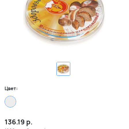
Цвет:
136.19
р.