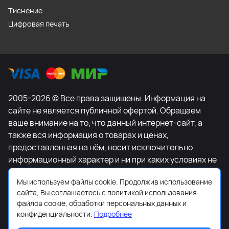
Тиснение
Цифровая печать
2005-2026 © Все права защищены. Информация на
сайте не является публичной офертой. Обращаем
ваше внимание на то, что данный интернет-сайт, а
также вся информация о товарах и ценах,
предоставленная на нём, носит исключительно
информационный характер и ни при каких условиях не
является публичной офертой, определяемой
Мы используем файлы cookie. Продолжив использование
положениями Статьи 437 Гражданского кодекса
сайта, Вы соглашаетесь с политикой использования
Российской Федерации. Для получения подробной
файлов cookie, обработки персональных данных и
информации о наличии и стоимости указанных
конфиденциальности.
Подробнее
товаров и (или) услуг, пожалуйста, обращайтесь к