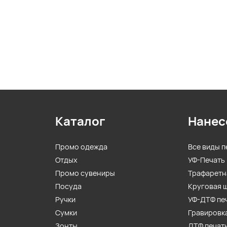
Каталог
Нанес
Промо одежда
Все виды п
Отдых
УФ-Печать
Промо сувениры
Трафаретн
Посуда
Круговая 
Ручки
УФ-ДТФ пе
Сумки
Гравировк
Зонты
ДТФ печат