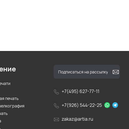
ение
ечати
+7(495) 627-77-11
ая печать
+7(926) 544-22-25
шелкография
чать
zakaz@artia.ru
а
ь