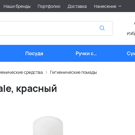
Наши бренды
Портфолио
Доставка
Нанесение
Изб
Посуда
Ручки с
Су
логотипом
иенические средства
Гигиенические помады
le, красный