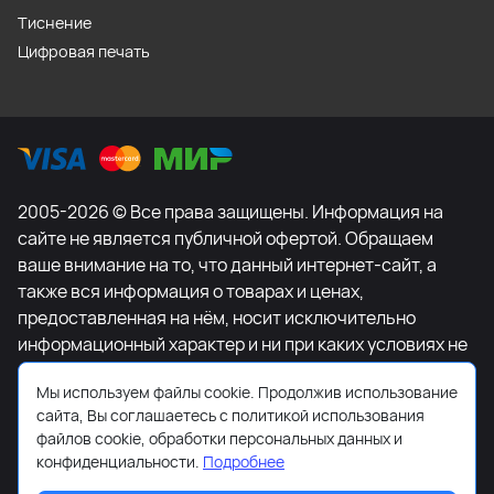
Тиснение
Цифровая печать
2005-2026 © Все права защищены. Информация на
сайте не является публичной офертой. Обращаем
ваше внимание на то, что данный интернет-сайт, а
также вся информация о товарах и ценах,
предоставленная на нём, носит исключительно
информационный характер и ни при каких условиях не
является публичной офертой, определяемой
Мы используем файлы cookie. Продолжив использование
положениями Статьи 437 Гражданского кодекса
сайта, Вы соглашаетесь с политикой использования
Российской Федерации. Для получения подробной
файлов cookie, обработки персональных данных и
информации о наличии и стоимости указанных
конфиденциальности.
Подробнее
товаров и (или) услуг, пожалуйста, обращайтесь к