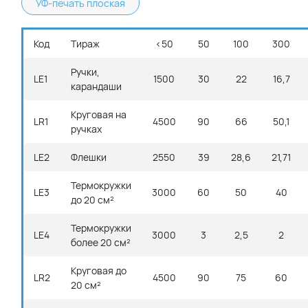
УФ-печать плоская
Код
Тираж
<50
50
100
300
Ручки,
LE1
1500
30
22
16,7
карандаши
Круговая на
LR1
4500
90
66
50,1
ручках
LE2
Флешки
2550
39
28,6
21,71
Термокружки
LE3
3000
60
50
40
до 20 см²
Термокружки
LE4
3000
3
2,5
2
более 20 см²
Круговая до
LR2
4500
90
75
60
20 см²