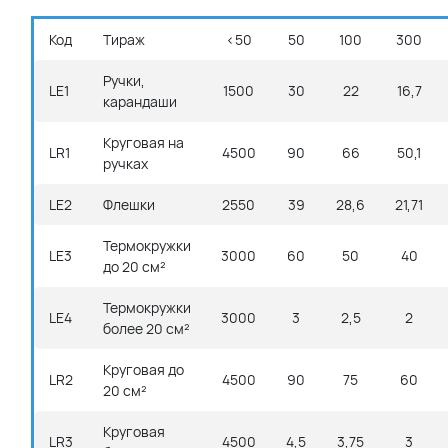
Код
Тираж
<50
50
100
300
Ручки,
LE1
1500
30
22
16,7
карандаши
Круговая на
LR1
4500
90
66
50,1
ручках
LE2
Флешки
2550
39
28,6
21,71
Термокружки
LE3
3000
60
50
40
до 20 см²
Термокружки
LE4
3000
3
2,5
2
более 20 см²
Круговая до
LR2
4500
90
75
60
20 см²
Круговая
LR3
4500
4,5
3,75
3