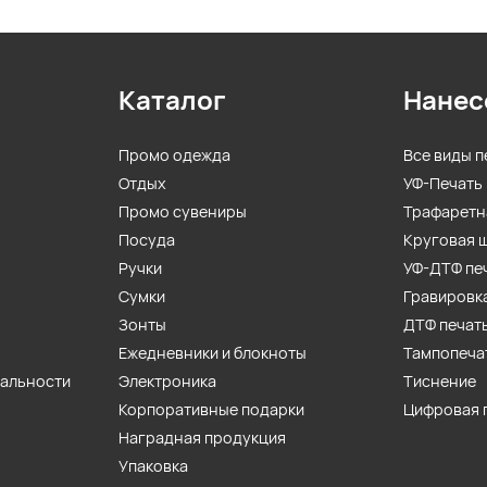
Каталог
Нанес
Промо одежда
Все виды п
Отдых
УФ-Печать
Промо сувениры
Трафаретн
Посуда
Круговая 
Ручки
УФ-ДТФ пе
Сумки
Гравировк
Зонты
ДТФ печат
Ежедневники и блокноты
Тампопеча
иальности
Электроника
Тиснение
Корпоративные подарки
Цифровая 
Наградная продукция
Упаковка