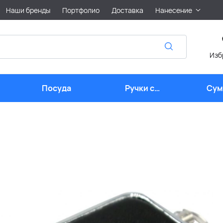
Наши бренды
Портфолио
Доставка
Нанесение
Изб
Посуда
Ручки с
Сум
логотипом
лого