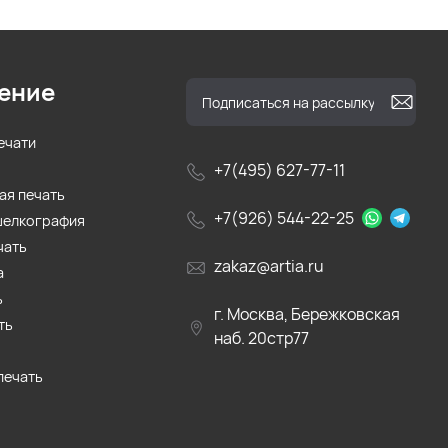
ение
ечати
+7(495) 627-77-11
ая печать
+7(926) 544-22-25
шелкография
чать
zakaz@artia.ru
а
ь
г. Москва, Бережковская
ть
наб. 20стр77
печать