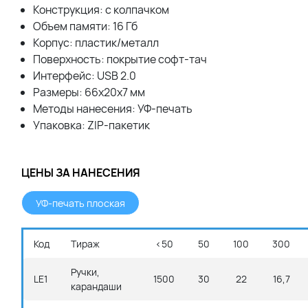
Конcтрукция: с колпачком
Объем памяти: 16 Гб
Корпус: пластик/металл
Поверхность: покрытие софт-тач
Интерфейс: USB 2.0
Размеры: 66x20x7 мм
Методы нанесения: УФ-печать
Упаковка: ZIP-пакетик
ЦЕНЫ ЗА НАНЕСЕНИЯ
УФ-печать плоская
Код
Тираж
<50
50
100
300
Ручки,
LE1
1500
30
22
16,7
карандаши