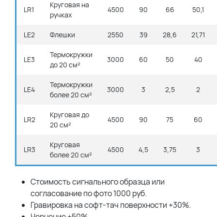
Круговая на
LR1
4500
90
66
50,1
ручках
LE2
Флешки
2550
39
28,6
21,71
Термокружки
LE3
3000
60
50
40
до 20 см²
Термокружки
LE4
3000
3
2,5
2
более 20 см²
Круговая до
LR2
4500
90
75
60
20 см²
Круговая
LR3
4500
4,5
3,75
3
более 20 см²
Стоимость сигнального образца или
согласование по фото 1000 руб.
Гравировка на софт-тач поверхности +30%.
Чернение +50%.