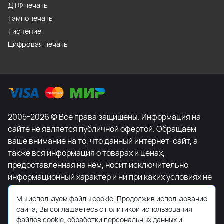
ДТФ печать
Тампопечать
Тиснение
Цифровая печать
2005-2026 © Все права защищены. Информация на
сайте не является публичной офертой. Обращаем
ваше внимание на то, что данный интернет-сайт, а
также вся информация о товарах и ценах,
предоставленная на нём, носит исключительно
информационный характер и ни при каких условиях не
является публичной офертой, определяемой
Мы используем файлы cookie. Продолжив использование
положениями Статьи 437 Гражданского кодекса
сайта, Вы соглашаетесь с политикой использования
Российской Федерации. Для получения подробной
файлов cookie, обработки персональных данных и