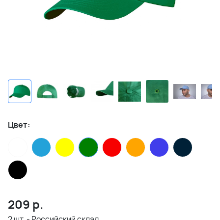
Цвет:
209
р.
2 шт. - Российский склад