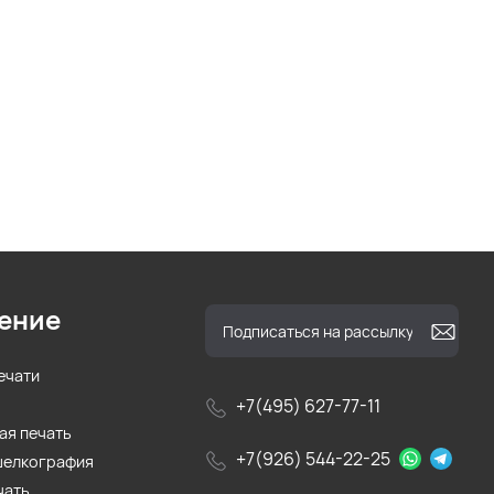
ение
ечати
+7(495) 627-77-11
ая печать
+7(926) 544-22-25
шелкография
чать