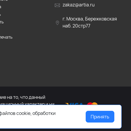
zakaz@artia.ru
а
ь
г. Москва, Бережковская
ть
наб. 20стр77
печать
е на то, что данный
мационный характер и ни
са Российской Федерации.
файлов cookie, обработки
Принять
ащайтесь к менеджеру