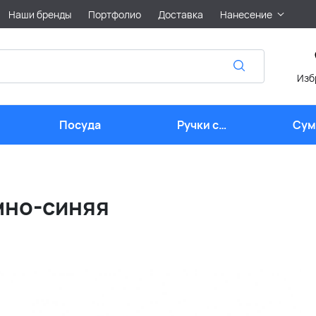
Наши бренды
Портфолио
Доставка
Нанесение
Изб
Посуда
Ручки с
Сум
логотипом
лого
мно-синяя