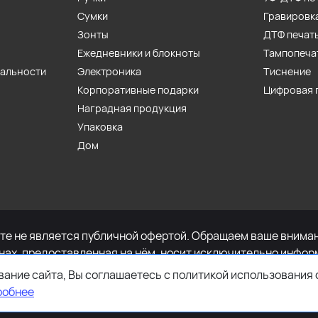
Сумки
Гравировк
Зонты
ДТФ печат
Ежедневники и блокноты
Тампопеча
иальности
Электроника
Тиснение
Корпоративные подарки
Цифровая 
Наградная продукция
Упаковка
Дом
е не является публичной офертой. Обращаем ваше внимани
енах, предоставленная на нём, носит исключительно инфор
определяемой положениями Статьи 437 Гражданского кодек
ание сайта, Вы соглашаетесь с политикой использования 
имости указанных товаров и (или) услуг, пожалуйста, обр
робнее
ефону +7-495-627-77-11.