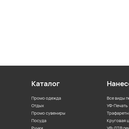
Каталог
Нанес
Промо одежда
Все виды п
Отдых
УФ-Печать
Промо сувениры
Трафаретн
Посуда
Круговая 
Ручки
УФ-ДТФ пе