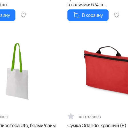
0
шт.
в наличии:
674
шт.
рзину
В корзину
ывов
нет отзывов
лиэстера Uto, белый/лайм
Сумка Orlando, красный (Р)