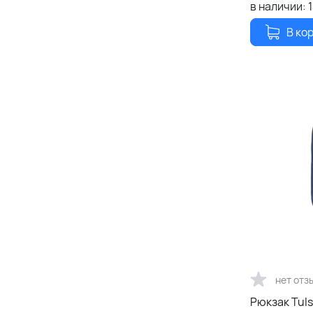
в наличии:
В ко
нет отз
Рюкзак Tuls