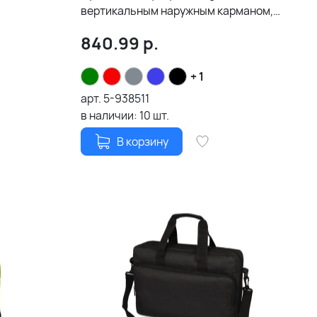
вертикальным наружным карманом,
красный
840.99
р.
+ 1
арт.
5-938511
в наличии:
10
шт.
В корзину