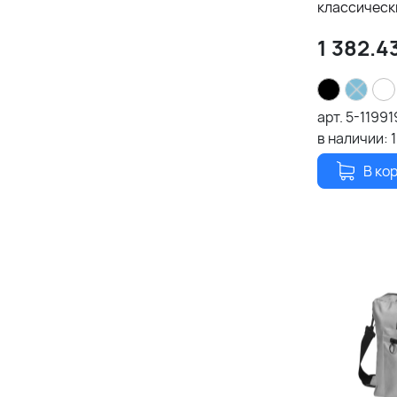
классическ
1 382.4
арт.
5-1199
в наличии:
1
В ко