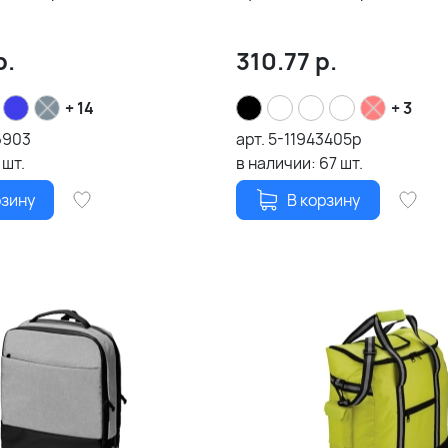
р.
310.77
р.
+ 14
+ 3
6903
арт.
5-11943405p
шт.
в наличии:
67
шт.
рзину
В корзину