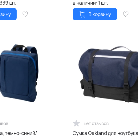
1339
шт.
в наличии:
1
шт.
рзину
В корзину
ывов
нет отзывов
a, темно-синий/
Сумка Oakland для ноутбука 