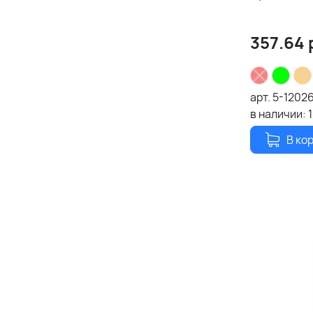
357.64
арт.
5-1202
в наличии:
1
В ко