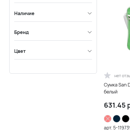
Наличие
Бренд
Цвет
нет отз
Сумка San D
белый
631.45
р
арт.
5-1197