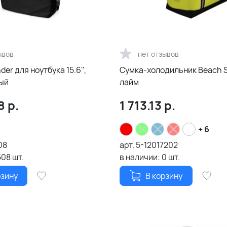
ывов
нет отзывов
а 15.6'',
Сумка-холодильник Beach S
ый
лайм
8
р.
1 713.13
р.
+ 6
08
арт.
5-12017202
508
шт.
в наличии:
0
шт.
рзину
В корзину