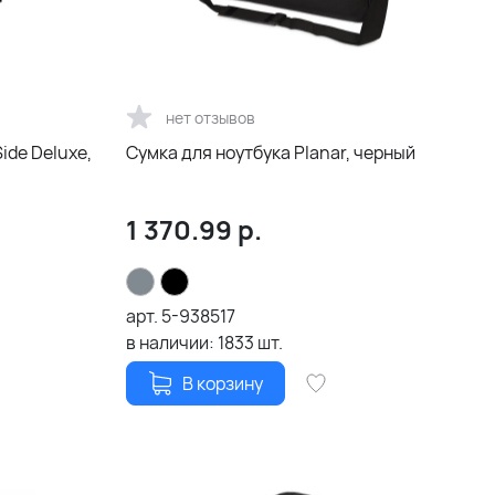
нет отзывов
ide Deluxe,
Сумка для ноутбука Planar, черный
1 370.99
р.
арт.
5-938517
в наличии:
1833
шт.
В корзину