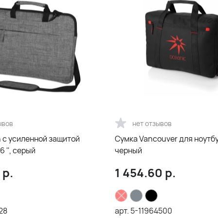
ывов
нет отзывов
h c усиленной защитой
Сумка Vancouver для ноутбук
6 '', серый
черный
р.
1 454.60
р.
28
арт.
5-11964500