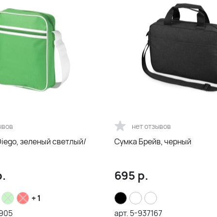
ывов
нет отзывов
iego, зеленый светлый/
Сумка Брейв, черный
.
695
р.
+ 1
3905
арт.
5-937167