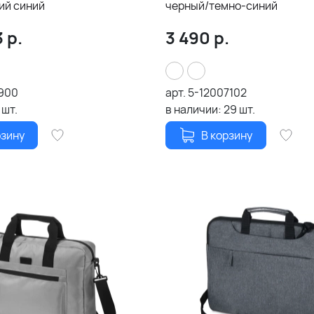
ий синий
черный/темно-синий
3
р.
3 490
р.
1900
арт.
5-12007102
шт.
в наличии:
29
шт.
рзину
В корзину