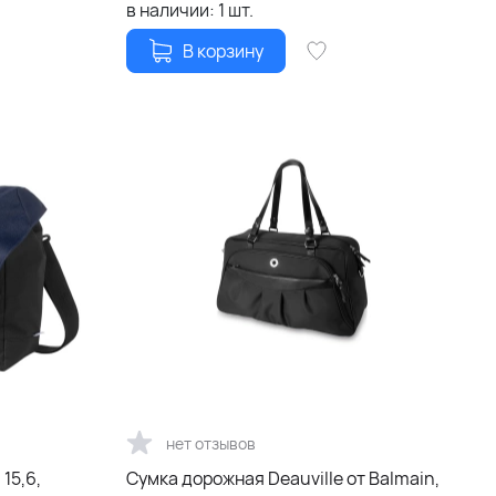
в наличии:
1
шт.
В корзину
нет отзывов
15,6,
Сумка дорожная Deauville от Balmain,