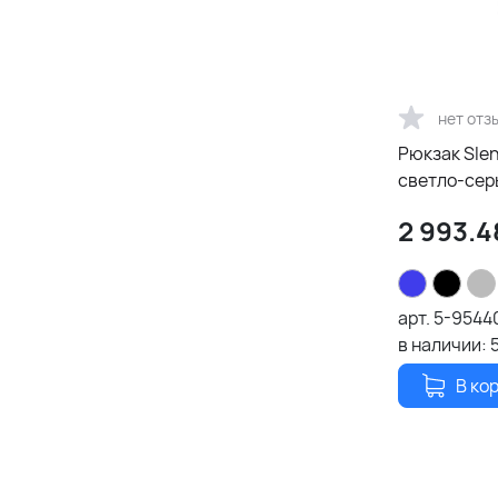
нет отз
Рюкзак Slender для ноутбук
светло-сер
2 993.4
арт.
5-9544
в наличии:
В ко