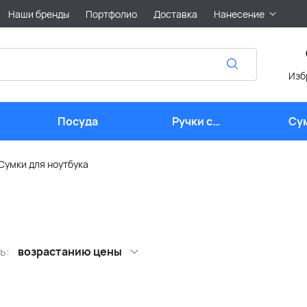
Наши бренды
Портфолио
Доставка
Нанесение
Изб
Посуда
Ручки с
Су
логотипом
Сумки для ноутбука
ь:
возрастанию цены