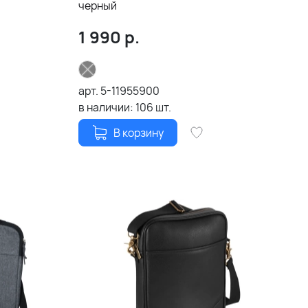
черный
1 990
р.
арт.
5-11955900
в наличии:
106
шт.
В корзину