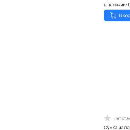
в наличии:
В ко
нет отз
Сумка из по