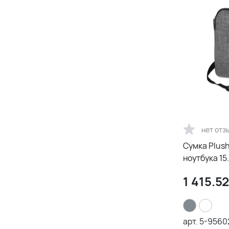
нет отз
Сумка Plus
ноутбука 15.
1 415.52
арт.
5-9560