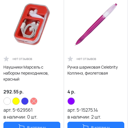
нет отзывов
нет отзывов
Наушники Марсель с
Ручка шариковая Celebrity
набором переходников,
Коллинз, фиолетовая
красный
292.55
р.
4
р.
арт.
5-629561
арт.
5-15275.14
в наличии:
0
шт.
в наличии:
2
шт.
В корзину
В корзину