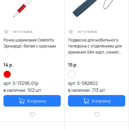
нет отзывов
нет отзывов
Ручка шариковая Celebrity
Подвеска для мобильного
Эрнхардт, белая с красным
телефона с отделением для
хранения SIM-карт, синий/
серебристый
14
р.
15
р.
арт.
5-13296.01р
арт.
5-582802
в наличии:
102
шт.
в наличии:
713
шт.
В корзину
В корзину