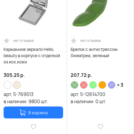
нет отзывов
нет отзывов
Карманное зеркало Hello,
Брелок с антистрессом
beauty в корпусе с отделкой
Sweatpea, зеленый
из иск.кожи
305.25
р.
207.72
р.
+ 3
арт.
5-769513
арт.
5-12614700
в наличии:
9800
шт.
в наличии:
0
шт.
В корзину