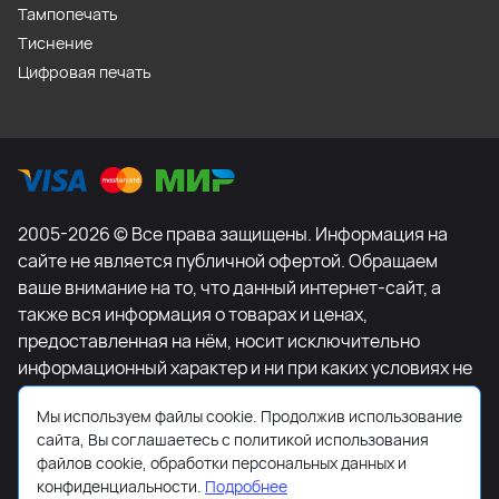
Тампопечать
Тиснение
Цифровая печать
2005-2026 © Все права защищены. Информация на
сайте не является публичной офертой. Обращаем
ваше внимание на то, что данный интернет-сайт, а
также вся информация о товарах и ценах,
предоставленная на нём, носит исключительно
информационный характер и ни при каких условиях не
является публичной офертой, определяемой
Мы используем файлы cookie. Продолжив использование
положениями Статьи 437 Гражданского кодекса
сайта, Вы соглашаетесь с политикой использования
Российской Федерации. Для получения подробной
файлов cookie, обработки персональных данных и
информации о наличии и стоимости указанных
конфиденциальности.
Подробнее