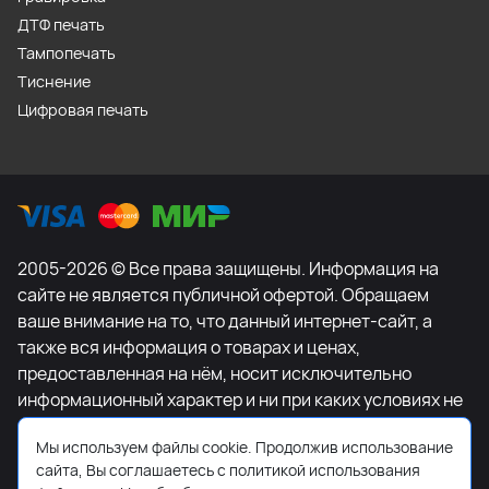
ДТФ печать
Тампопечать
Тиснение
Цифровая печать
2005-2026 © Все права защищены. Информация на
сайте не является публичной офертой. Обращаем
ваше внимание на то, что данный интернет-сайт, а
также вся информация о товарах и ценах,
предоставленная на нём, носит исключительно
информационный характер и ни при каких условиях не
является публичной офертой, определяемой
Мы используем файлы cookie. Продолжив использование
положениями Статьи 437 Гражданского кодекса
сайта, Вы соглашаетесь с политикой использования
Российской Федерации. Для получения подробной