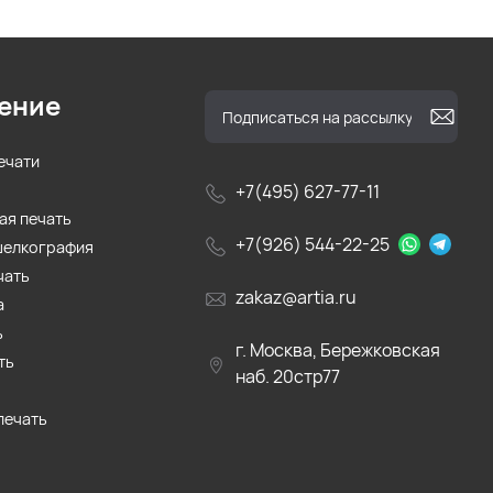
ение
ечати
+7(495) 627-77-11
ая печать
+7(926) 544-22-25
шелкография
чать
zakaz@artia.ru
а
ь
г. Москва, Бережковская
ть
наб. 20стр77
печать