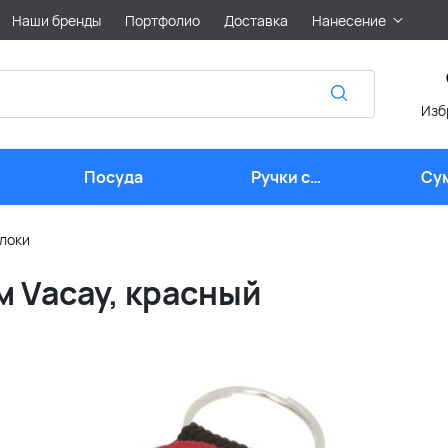
Наши бренды
Портфолио
Доставка
Нанесение
Изб
Посуда
Ручки с
Су
логотипом
локи
м Vacay, красный