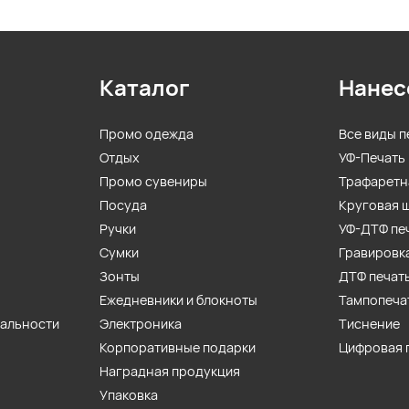
Каталог
Нанес
Промо одежда
Все виды п
Отдых
УФ-Печать
Промо сувениры
Трафаретн
Посуда
Круговая 
Ручки
УФ-ДТФ пе
Сумки
Гравировк
Зонты
ДТФ печат
Ежедневники и блокноты
Тампопеча
иальности
Электроника
Тиснение
Корпоративные подарки
Цифровая 
Наградная продукция
Упаковка