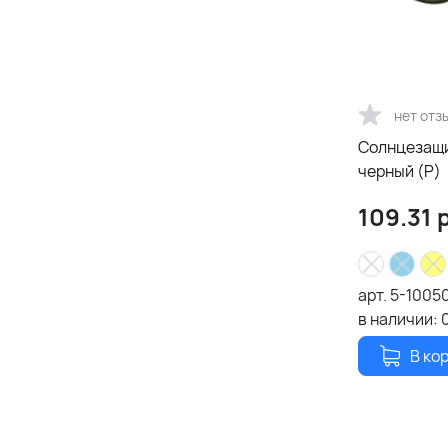
нет отз
Солнцезащи
черный (Р)
109.31
р
арт.
5-1005
в наличии:
В ко