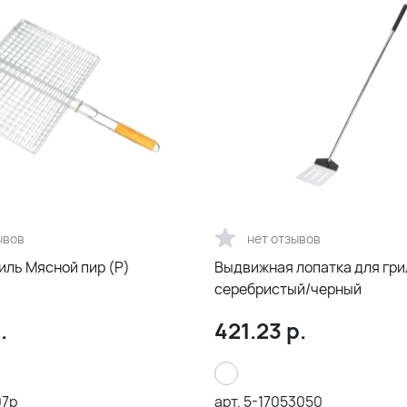
ывов
нет отзывов
иль Мясной пир (Р)
Выдвижная лопатка для гр
серебристый/черный
.
421.23
р.
07p
арт.
5-17053050