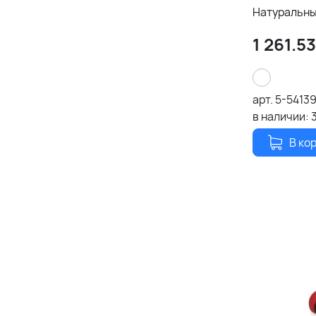
Натуральн
1 261.53
арт.
5-5413
в наличии:
В ко