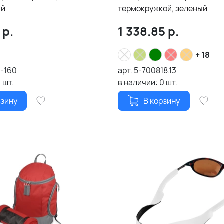
ый
термокружкой, зеленый
р.
1 338.85
р.
+ 18
9-160
арт.
5-700818.13
3
шт.
в наличии:
0
шт.
рзину
В корзину