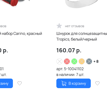
ывов
нет отзывов
 набор Carino, красный
Шнурок для солнцезащитны
Tropics, белый/черный
0
р.
160.07
р.
+ 8
01
арт.
5-10041102
2
шт.
в наличии:
7
шт.
рзину
В корзину