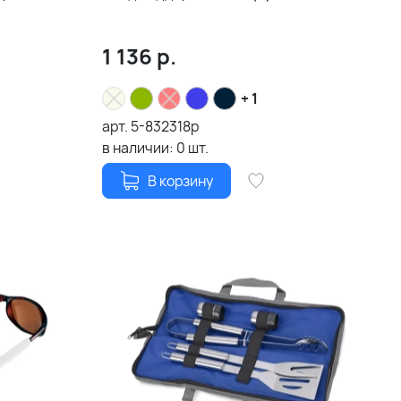
1 136
р.
+ 1
арт.
5-832318p
в наличии:
0
шт.
В корзину