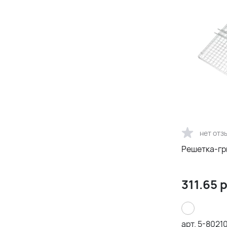
нет отз
Решетка-гр
311.65
р
арт.
5-8021