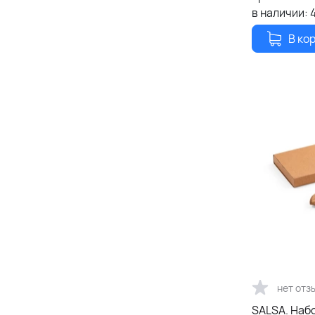
в наличии:
В ко
нет отз
SALSA. Наб