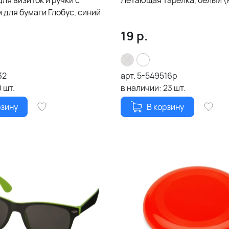
ля визиток и ручки с
Летающая тарелка, белый (
 для бумаги Глобус, синий
.
19
р.
32
арт.
5-549516p
0
шт.
в наличии:
23
шт.
рзину
В корзину