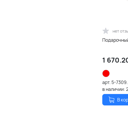
нет отз
Подарочный
1 670.2
арт.
5-7309.
в наличии:
В ко