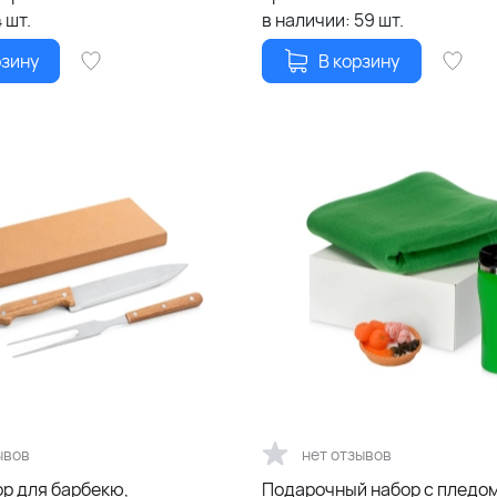
4
шт.
в наличии:
59
шт.
рзину
В корзину
ывов
нет отзывов
ор для барбекю,
Подарочный набор с пледом