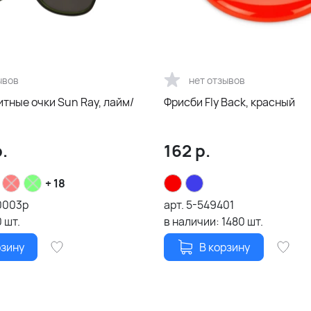
ывов
нет отзывов
тные очки Sun Ray, лайм/
Фрисби Fly Back, красный
.
162
р.
+ 18
0003p
арт.
5-549401
0
шт.
в наличии:
1480
шт.
рзину
В корзину