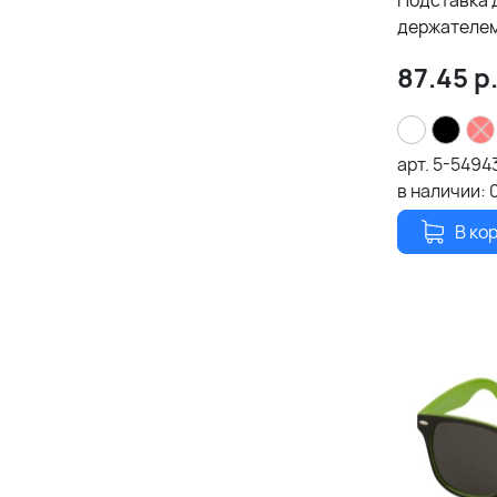
Подставка д
держателем
87.45
р
арт.
5-5494
в наличии:
В ко