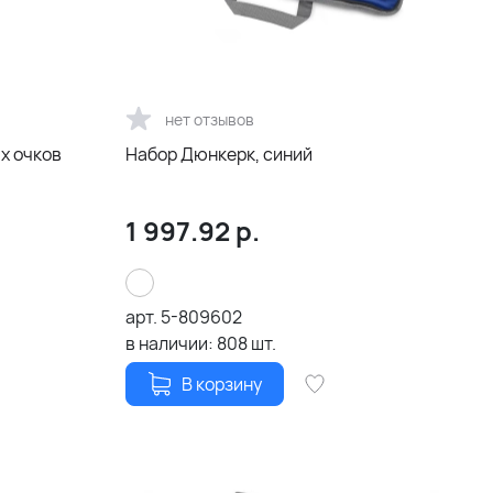
нет отзывов
х очков
Набор Дюнкерк, синий
1 997.92
р.
арт.
5-809602
в наличии:
808
шт.
В корзину