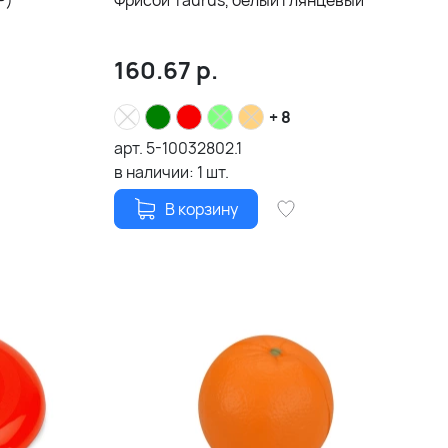
Р)
Фрисби Taurus, белый глянцевый
160.67
р.
+ 8
арт.
5-10032802.1
в наличии:
1
шт.
В корзину