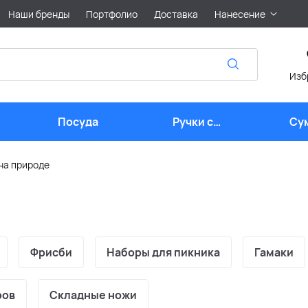
Наши бренды
Портфолио
Доставка
Нанесение
Изб
Посуда
Ручки с
Су
логотипом
на природе
Фрисби
Наборы для пикника
Гамаки
ров
Складные ножи