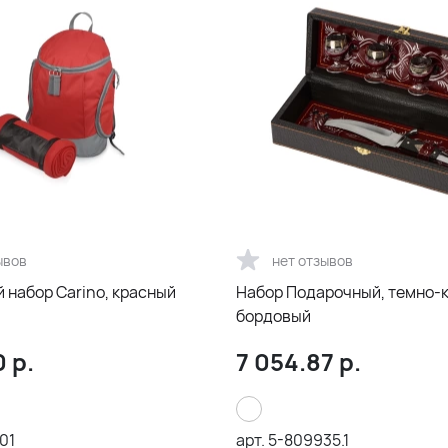
ывов
нет отзывов
 набор Carino, красный
Набор Подарочный, темно-
бордовый
0
р.
7 054.87
р.
01
арт.
5-809935.1