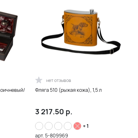
нет отзывов
коичневый/
Фляга 510 (рыжая кожа), 1,5 л
3 217.50
р.
+ 1
арт.
5-809969