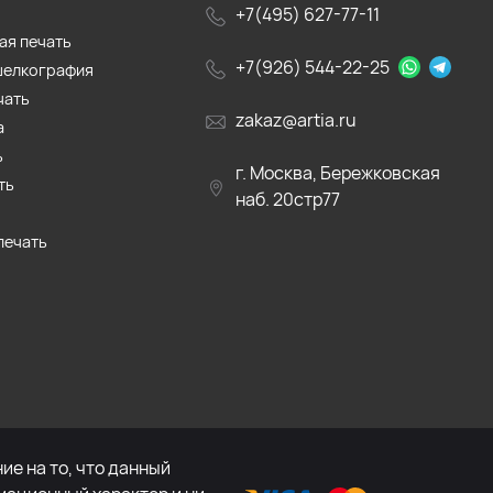
+7(495) 627-77-11
ая печать
+7(926) 544-22-25
шелкография
чать
zakaz@artia.ru
а
ь
г. Москва, Бережковская
ть
наб. 20стр77
печать
е на то, что данный