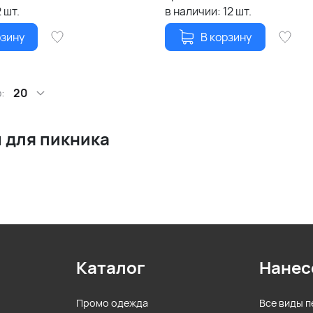
2
шт.
в наличии:
12
шт.
рзину
В корзину
:
20
 для пикника
Каталог
Нанес
Промо одежда
Все виды п