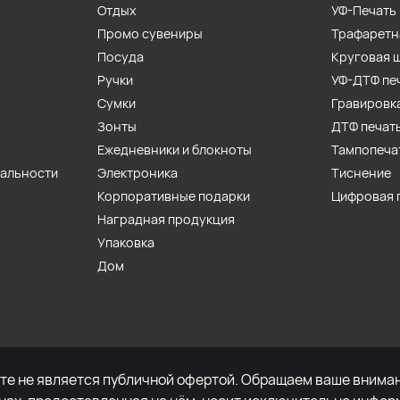
Отдых
УФ-Печать
Промо сувениры
Трафаретн
Посуда
Круговая 
Ручки
УФ-ДТФ пе
Сумки
Гравировк
Зонты
ДТФ печат
Ежедневники и блокноты
Тампопеча
иальности
Электроника
Тиснение
Корпоративные подарки
Цифровая 
Наградная продукция
Упаковка
Дом
е не является публичной офертой. Обращаем ваше внимани