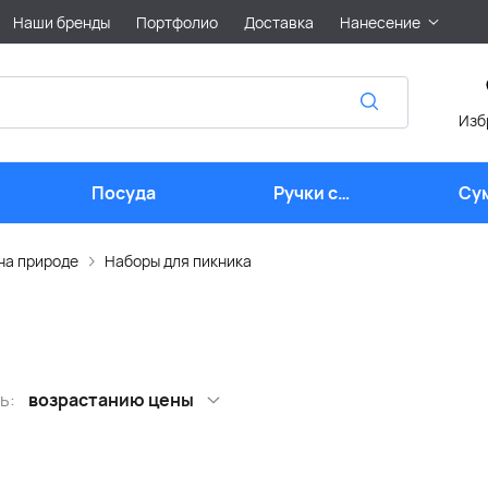
Наши бренды
Портфолио
Доставка
Нанесение
Изб
Посуда
Ручки с
Су
логотипом
на природе
Наборы для пикника
ь:
возрастанию цены