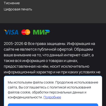
Тиснение
Цифровая печать
2005-2026 © Все права защищены. Информация на
сайте не является публичной офертой. Обращаем
ваше внимание на то, что данный интернет-сайт, а
также вся информация о товарах и ценах,
предоставленная на нём, носит исключительно
информационный характер и ни при каких условиях не
является публичной офертой, определяемой
Мы используем файлы cookie. Продолжив использование
положениями Статьи 437 Гражданского кодекса
сайта, Вы соглашаетесь с политикой использования
Российской Федерации. Для получения подробной
файлов cookie, обработки персональных данных и
информации о наличии и стоимости указанных
конфиденциальности.
Подробнее
товаров и (или) услуг, пожалуйста, обращайтесь к
менеджеру сайта с помощью специальной формы