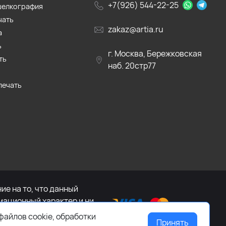
+7(926) 544-22-25
шелкография
чать
zakaz@artia.ru
а
ь
г. Москва, Бережковская
ть
наб. 20стр77
печать
е на то, что данный
мационный характер и ни
са Российской Федерации.
файлов cookie, обработки
Принять
ащайтесь к менеджеру