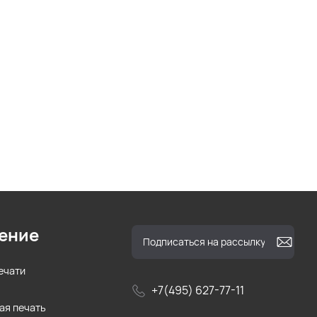
ение
ечати
+7(495) 627-77-11
ая печать