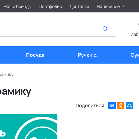
Наши бренды
Портфолио
Доставка
Нанесение
Изб
Посуда
Ручки с
Су
логотипом
ерамику
ерамику
Поделиться: