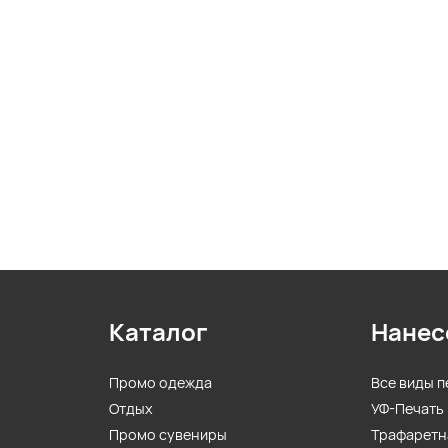
Каталог
Нанес
Промо одежда
Все виды п
Отдых
УФ-Печать
Промо сувениры
Трафаретн