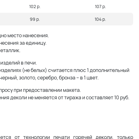
102 р.
107 р.
99 р.
104 р.
дно место нанесения.
несения за единицу.
металлик.
 изделий в печи.
 изделиях (не белых) считается плюс 1 дополнительный
рный, золото, серебро, бронза – в 1 цвет.
просу при предоставлении макета.
ия деколи не меняется от тиража и составляет 10 руб.
ется от технологии печати горячей деколи, только