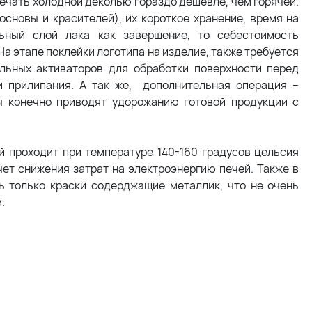
ечать холодной деколью гораздо дешевле, чем горячей.
основы и красителей), их короткое хранение, время на
ьный слой лака как завершение, то себестоимость
а этапе поклейки логотипа на изделие, также требуется
льных активаторов для обработки поверхности перед
и прилипания. А так же, дополнительная операция –
ы конечно приводят удорожанию готовой продукции с
й проходит при температуре 140-160 градусов цельсия
ет снижения затрат на электроэнергию печей. Также в
ь только краски содерджащие металлик, что не очень
.