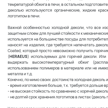
темрепатурой обжига в печи, в остальном подготовит
деколью используются органические, жидкие крас
логотипом в печи.
Важной особенностью холодной деколи, что все из
защитным слоем для лучшей стойкости к механически
используется на большинстве посуды для потребите
наносят на изделия, где требуется напечатать декол
Coated, который просто невозможно получить горячи
(
HERAEUS
) используемых для горячей деколи. Или
выдержать высокотемпературный обжиг (распл
использованием полимеров в материале или не имеющ
металла и т.д.
Конечно, по мимо своих достоинств холодная деколь и
- время изготовления больше, т.к. требуется дольше
- не высокая стойкость по сравнению с хорячей декол
- не долгий срок хранения логотипов в листах (деколь