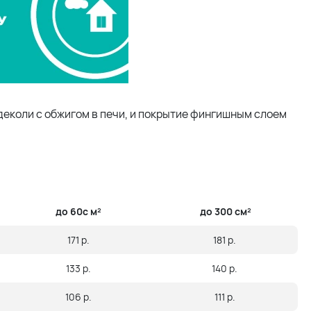
еколи с обжигом в печи, и покрытие фингишным слоем
до 60с м²
до 300 см²
171 р.
181 р.
133 р.
140 р.
106 р.
111 р.