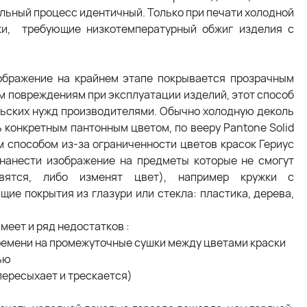
ельный процесс идентичный. Только при печати холодной
ки, требующие низкотемпературный обжиг изделия с
ображение на крайнем этапе покрывается прозрачным
м повреждениям при эксплуатации изделий, этот способ
льских нужд производителями. Обычно холодную деколь
ь конкретным пантонным цветом, по вееру Pantone Solid
м способом из-за ограниченности цветов красок Гериус
 нанести изображение на предметы которые не смогут
авятся, либо изменят цвет), например кружки с
ие покрытия из глазури или стекла: пластика, дерева,
меет и ряд недостатков :
 времени на промежуточные сушки между цветами краски
ью
 пересыхает и трескается)