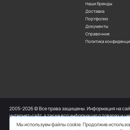
Наши бренды
Доставка
Портфолио
Документы
Справочник
Политика конфиденц
2005-2026 © Все права защищены. Информация на сайт
интернет-сайт, а также вся информация о товарах и ц
при каких условиях не является публичной офертой, 
Мы используем файлы cookie. Продолжив использов
Для получения подробной информации о наличии и сто