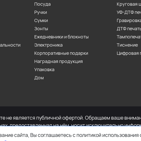
Посуда
Круговая 
Ручки
УФ-ДТФ пе
Сумки
Гравировк
Зонты
ДТФ печат
Ежедневники и блокноты
Тампопеча
иальности
Электроника
Тиснение
Корпоративные подарки
Цифровая 
Наградная продукция
Упаковка
Дом
е не является публичной офертой. Обращаем ваше внимани
енах, предоставленная на нём, носит исключительно инфор
определяемой положениями Статьи 437 Гражданского кодек
ание сайта, Вы соглашаетесь с политикой использования 
имости указанных товаров и (или) услуг, пожалуйста, обр