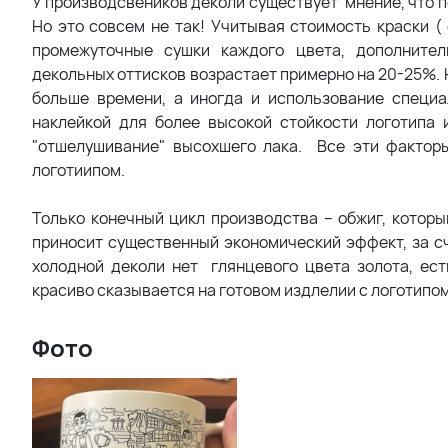
У производсвеников деколи существует мнение, что п
Но это совсем не так! Учитывая стоимость краски ( 
промежуточные сушки каждого цвета, дополнител
декольных оттисков возрастает примерно на 20-25%. Н
больше времени, а иногда и использование специа
наклейкой для более высокой стойкости логотипа 
"отшелушивание" высохшего лака. Все эти фактор
логотиипом.
Только конечный цикл производства – обжиг, которы
приносит существенный экономический эффект, за сч
холодной деколи нет глянцевого цвета золота, ест
красиво сказывается на готовом издлелии с логотипом
Фото