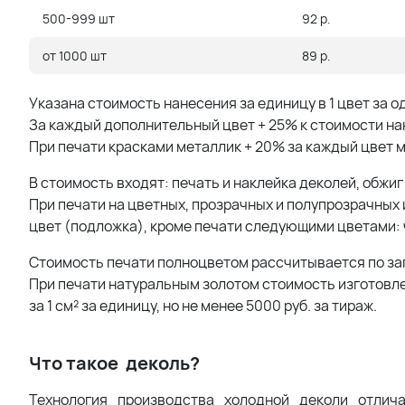
500-999 шт
92 р.
от 1000 шт
89 р.
Указана стоимость нанесения за единицу в 1 цвет за о
За каждый дополнительный цвет + 25% к стоимости на
При печати красками металлик + 20% за каждый цвет 
В стоимость входят: печать и наклейка деколей, обжиг
При печати на цветных, прозрачных и полупрозрачных
цвет (подложка), кроме печати следующими цветами: че
Стоимость печати полноцветом рассчитывается по за
При печати натуральным золотом стоимость изготовлен
за 1 см² за единицу, но не менее 5000 руб. за тираж.
Что такое деколь?
Технология производства холодной деколи отлича