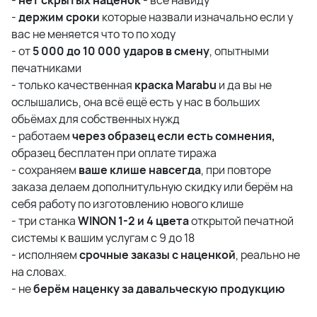
-
нет скрытых наценок
- всё навиду
-
держим сроки
которые назвали изначально если у
вас не меняется что то по ходу
- от
5 000 до 10 000 ударов в смену
, опытными
печатниками
- только качественная
краска Marabu
и да вы не
ослышались, она всё ещё есть у нас в больших
обьёмах для собственных нужд
- работаем
через образец если есть сомнения,
образец бесплатен при оплате тиража
- сохраняем
ваше клише навсегда
, при повторе
заказа делаем дополнитульную скидку или берём на
себя работу по изготовлению нового клише
- три станка
WINON 1-2 и 4 цвета
открытой печатной
системы к вашим услугам с 9 до 18
- исполняем
срочные заказы с наценкой
, реально не
на словах.
- не
берём наценку за давальческую продукцию