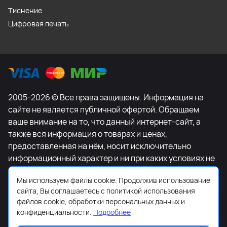
Тиснение
Цифровая печать
2005-2026 © Все права защищены. Информация на
сайте не является публичной офертой. Обращаем
ваше внимание на то, что данный интернет-сайт, а
также вся информация о товарах и ценах,
предоставленная на нём, носит исключительно
информационный характер и ни при каких условиях не
является публичной офертой, определяемой
Мы используем файлы cookie. Продолжив использование
положениями Статьи 437 Гражданского кодекса
сайта, Вы соглашаетесь с политикой использования
Российской Федерации. Для получения подробной
файлов cookie, обработки персональных данных и
информации о наличии и стоимости указанных
конфиденциальности.
Подробнее
товаров и (или) услуг, пожалуйста, обращайтесь к