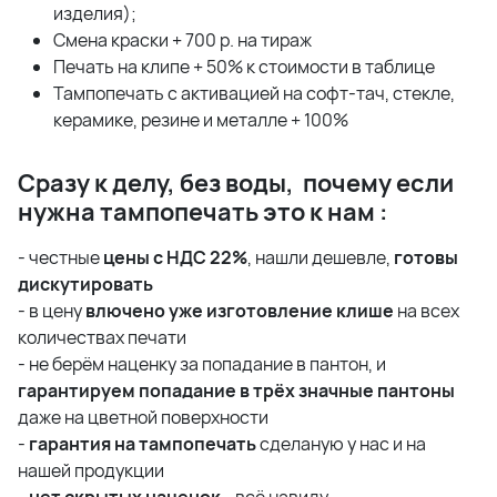
изделия);
Смена краски + 700 р. на тираж
Печать на клипе + 50% к стоимости в таблице
Тампопечать с активацией на софт-тач, стекле,
керамике, резине и металле + 100%
Сразу к делу, без воды, почему если
нужна тампопечать это к нам :
- честные
цены с НДС 22%
, нашли дешевле,
готовы
дискутировать
- в цену
влючено уже изготовление клише
на всех
количествах печати
- не берём наценку за попадание в пантон, и
гарантируем попадание в трёх значные пантоны
даже на цветной поверхности
-
гарантия на тампопечать
сделаную у нас и на
нашей продукции