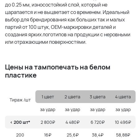
до 0.25 мм, износостойкий слой, который не
царапается и не выцветает со временем. Идеальный
выбор для брендирования как больших так и малых
партий от 100 штук, OEM-маркировки деталей и
создания ярких логотипов на продукции с неровными
или отражающими поверхностями.
Цены на тампопечать на белом
пластике
1 цвет
2 цвета
3 цвета
4 цвета
Тираж /шт
за удар
за удар
за удар
за удар
< 200 шт*
2 800₽
4 480₽
6 720₽
10 496₽
200
16₽
25,6₽
38,4₽
58,88₽