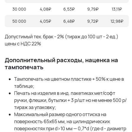
30 000
4,08₽
6,53₽
9,79₽
13,11₽
50 000
4,05₽
6,48₽
9,72₽
12,98₽
Допустимый тех. брак - 2% (тираж до 100 шт - 2 ед.)
цены с НДС 22%
Дополнительный расходы, наценка на
тампопечать
Тампопечать на цветном пластике + 50% к цене в
таблице;
Печать на изделия в инд. пакетиках мет/софт
ручки, флешки, бутылки + 3 р/шт но не менее 500 р/
тираж за упаковку;
Максимальный размер одного оттиска на
поверхность 65х65 мм, на цилиндрических
поверхностях при d>10 мм — 0,7*d (где d - диаметр