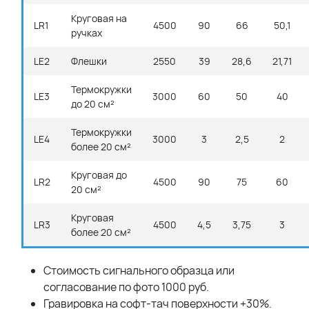
Круговая на
LR1
4500
90
66
50,1
ручках
LE2
Флешки
2550
39
28,6
21,71
Термокружки
LE3
3000
60
50
40
до 20 см²
Термокружки
LE4
3000
3
2,5
2
более 20 см²
Круговая до
LR2
4500
90
75
60
20 см²
Круговая
LR3
4500
4,5
3,75
3
более 20 см²
Стоимость сигнального образца или
согласование по фото 1000 руб.
Гравировка на софт-тач поверхности +30%.