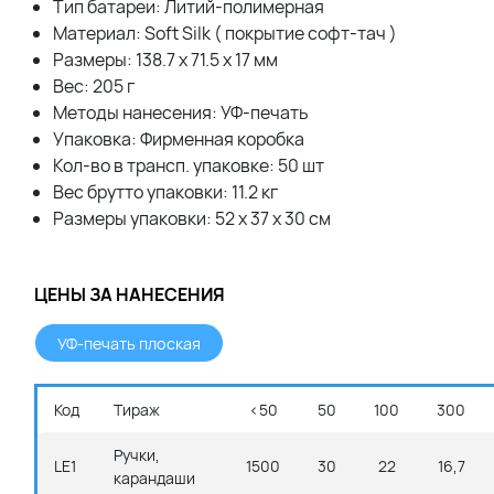
Тип батареи: Литий-полимерная
Материал: Soft Silk ( покрытие софт-тач )
Размеры: 138.7 х 71.5 х 17 мм
Вес: 205 г
Методы нанесения: УФ-печать
Упаковка: Фирменная коробка
Кол-во в трансп. упаковке: 50 шт
Вес брутто упаковки: 11.2 кг
Размеры упаковки: 52 x 37 x 30 см
ЦЕНЫ ЗА НАНЕСЕНИЯ
УФ-печать плоская
Код
Тираж
<50
50
100
300
Ручки,
LE1
1500
30
22
16,7
карандаши