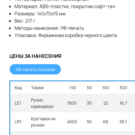
Материал: ABS-пластик, покрытие софт-тач
Размеры: 141х70х15 мм
Вес: 217 г
Методы нанесения: УФ-печать
Упаковка: Фирменная коробка черного цвета
ЦЕНЫ ЗА НАНЕСЕНИЯ
УФ-печать плоская
Код
Тираж
<50
50
100
300
Ручки,
LE1
1500
30
22
16,7
карандаши
Круговая на
LR1
4500
90
66
50,1
ручках