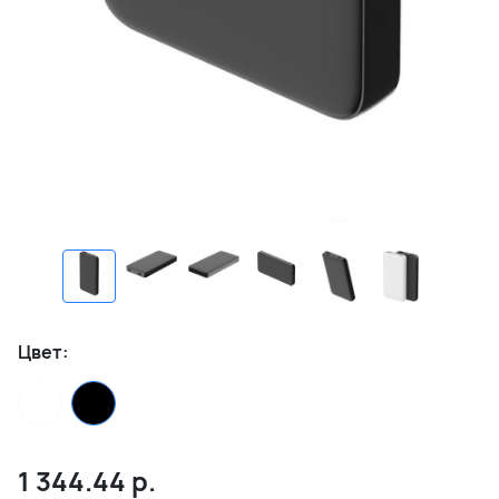
Цвет:
1 344.44
р.