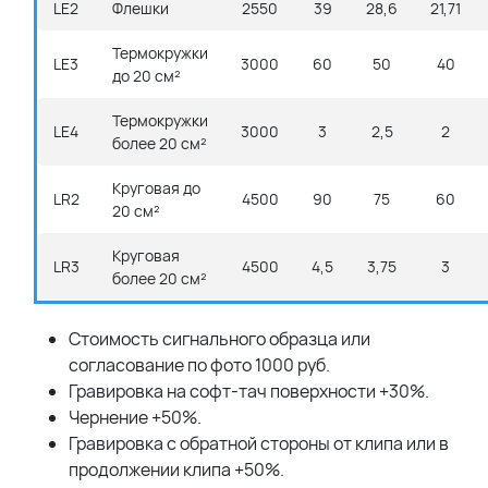
LE2
Флешки
2550
39
28,6
21,71
Термокружки
LE3
3000
60
50
40
до 20 см²
Термокружки
LE4
3000
3
2,5
2
более 20 см²
Круговая до
LR2
4500
90
75
60
20 см²
Круговая
LR3
4500
4,5
3,75
3
более 20 см²
Стоимость сигнального образца или
согласование по фото 1000 руб.
Гравировка на софт-тач поверхности +30%.
Чернение +50%.
Гравировка с обратной стороны от клипа или в
продолжении клипа +50%.