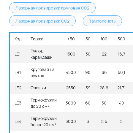
Лазерная гравировка круговая CO2
Лазерная гравировка CO2
Тампопечать
Код
Тираж
<50
50
100
300
Ручки,
LE1
1500
30
22
16,7
карандаши
Круговая на
LR1
4500
90
66
50,1
ручках
LE2
Флешки
2550
39
28,6
21,71
Термокружки
LE3
3000
60
50
40
до 20 см²
Термокружки
LE4
3000
3
2,5
2
более 20 см²