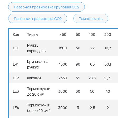
Лазерная гравировка круговая CO2
Лазерная гравировка CO2
Тампопечать
Код
Тираж
<50
50
100
300
Ручки,
LE1
1500
30
22
16,7
карандаши
Круговая на
LR1
4500
90
66
50,1
ручках
LE2
Флешки
2550
39
28,6
21,71
Термокружки
LE3
3000
60
50
40
до 20 см²
Термокружки
LE4
3000
3
2,5
2
более 20 см²