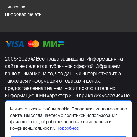
Тиснение
Цифровая печать
2005-2026 © Все права защищены. Информация на
сайте не является публичной офертой. Обращаем
ваше внимание на то, что данный интернет-сайт, а
также вся информация о товарах и ценах,
предоставленная на нём, носит исключительно
информационный характер и ни при каких условиях не
является публичной офертой, определяемой
Мы используем файлы cookie. Продолжив использование
положениями Статьи 437 Гражданского кодекса
сайта, Вы соглашаетесь с политикой использования
Российской Федерации. Для получения подробной
файлов cookie, обработки персональных данных и
информации о наличии и стоимости указанных
конфиденциальности.
Подробнее
товаров и (или) услуг, пожалуйста, обращайтесь к