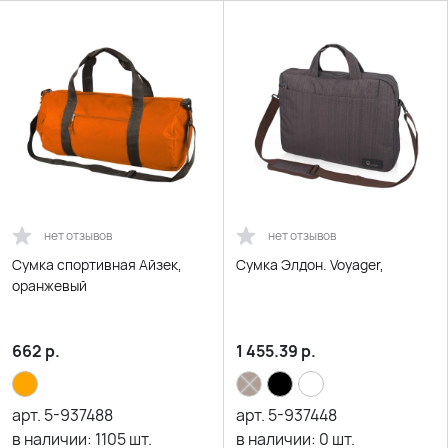
нет отзывов
нет отзывов
Сумка спортивная Айзек,
Сумка Элдон. Voyager,
оранжевый
662
р.
1 455.39
р.
арт.
5-937488
арт.
5-937448
в наличии:
1105
шт.
в наличии:
0
шт.