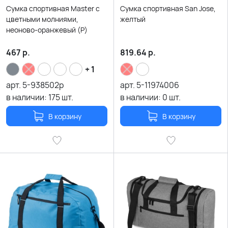
Сумка спортивная Master с
Сумка спортивная San Jose,
цветными молниями,
желтый
неоново-оранжевый (Р)
467
р.
819.64
р.
+ 1
арт.
5-938502p
арт.
5-11974006
в наличии:
175
шт.
в наличии:
0
шт.
В корзину
В корзину