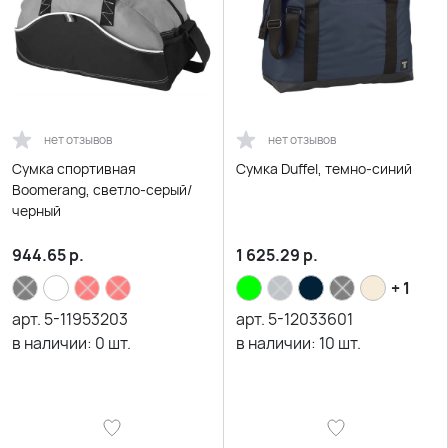
нет отзывов
нет отзывов
Сумка спортивная
Сумка Duffel, темно-синий
Boomerang, светло-серый/
черный
944.65
р.
1 625.29
р.
+ 1
арт.
5-11953203
арт.
5-12033601
в наличии:
0
шт.
в наличии:
10
шт.