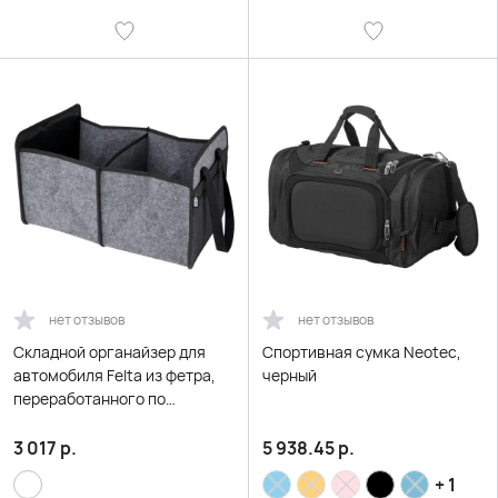
нет отзывов
нет отзывов
Складной органайзер для
Спортивная сумка Neotec,
автомобиля Felta из фетра,
черный
переработанного по
стандарту GRS, средне-
серый
3 017
р.
5 938.45
р.
+ 1