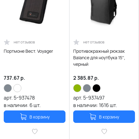
нет отзывов
нет отзывов
Портмоне Вест. Voyager
Противокражный рюкзак
Balance для ноутбука 15'',
черный
737.67
р.
2 385.87
р.
арт.
5-937478
арт.
5-937497
в наличии:
6
шт.
в наличии:
1616
шт.
В корзину
В корзину