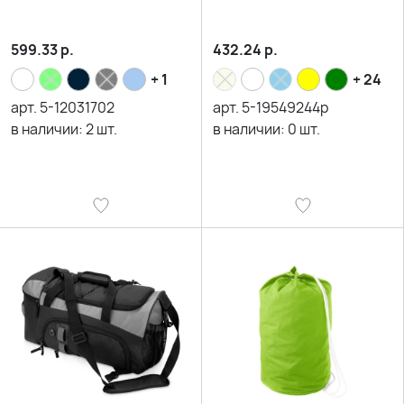
599.33
р.
432.24
р.
+ 1
+ 24
арт.
5-12031702
арт.
5-19549244p
в наличии:
2
шт.
в наличии:
0
шт.