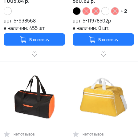
1 005.84
р.
560.62
р.
+ 2
арт.
5-938568
арт.
5-11978502p
в наличии:
455
шт.
в наличии:
0
шт.
В корзину
В корзину
нет отзывов
нет отзывов