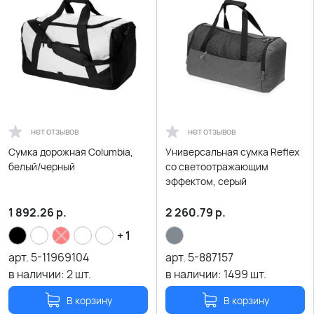
нет отзывов
нет отзывов
Сумка дорожная Columbia,
Универсальная сумка Reflex
белый/черный
со светоотражающим
эффектом, серый
1 892.26
р.
2 260.79
р.
+ 1
арт.
5-11969104
арт.
5-887157
в наличии:
2
шт.
в наличии:
1499
шт.
В корзину
В корзину