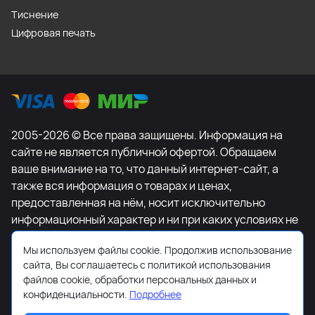
Тиснение
Цифровая печать
2005-2026 © Все права защищены. Информация на
сайте не является публичной офертой. Обращаем
ваше внимание на то, что данный интернет-сайт, а
также вся информация о товарах и ценах,
предоставленная на нём, носит исключительно
информационный характер и ни при каких условиях не
является публичной офертой, определяемой
Мы используем файлы cookie. Продолжив использование
положениями Статьи 437 Гражданского кодекса
сайта, Вы соглашаетесь с политикой использования
Российской Федерации. Для получения подробной
файлов cookie, обработки персональных данных и
информации о наличии и стоимости указанных
конфиденциальности.
Подробнее
товаров и (или) услуг, пожалуйста, обращайтесь к