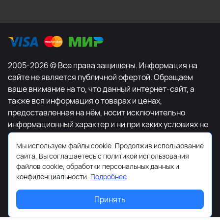
2005-2026 © Все права защищены. Информация на
сайте не является публичной офертой. Обращаем
ваше внимание на то, что данный интернет-сайт, а
также вся информация о товарах и ценах,
предоставленная на нём, носит исключительно
информационный характер и ни при каких условиях не
является публичной офертой, определяемой
Мы используем файлы cookie. Продолжив использование
положениями Статьи 437 Гражданского кодекса
сайта, Вы соглашаетесь с политикой использования
Российской Федерации. Для получения подробной
файлов cookie, обработки персональных данных и
информации о наличии и стоимости указанных
конфиденциальности.
Подробнее
товаров и (или) услуг, пожалуйста, обращайтесь к
менеджеру сайта с помощью специальной формы
Принять
связи или по телефону +7-495-627-77-11.