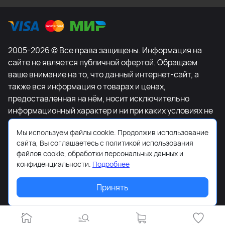
2005-2026 © Все права защищены. Информация на
сайте не является публичной офертой. Обращаем
ваше внимание на то, что данный интернет-сайт, а
также вся информация о товарах и ценах,
предоставленная на нём, носит исключительно
информационный характер и ни при каких условиях не
является публичной офертой, определяемой
Мы используем файлы cookie. Продолжив использование
положениями Статьи 437 Гражданского кодекса
сайта, Вы соглашаетесь с политикой использования
Российской Федерации. Для получения подробной
файлов cookie, обработки персональных данных и
информации о наличии и стоимости указанных
конфиденциальности.
Подробнее
товаров и (или) услуг, пожалуйста, обращайтесь к
менеджеру сайта с помощью специальной формы
Принять
связи или по телефону +7-495-627-77-11.