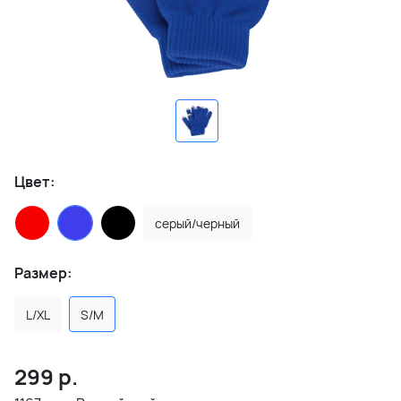
Цвет:
серый/черный
Размер:
L/XL
S/M
299
р.