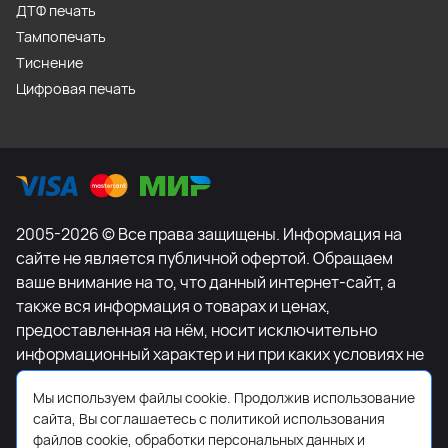
ДТФ печать
Тампопечать
Тиснение
Цифровая печать
2005-2026 © Все права защищены. Информация на
сайте не является публичной офертой. Обращаем
ваше внимание на то, что данный интернет-сайт, а
также вся информация о товарах и ценах,
предоставленная на нём, носит исключительно
информационный характер и ни при каких условиях не
является публичной офертой, определяемой
Мы используем файлы cookie. Продолжив использование
положениями Статьи 437 Гражданского кодекса
сайта, Вы соглашаетесь с политикой использования
Российской Федерации. Для получения подробной
файлов cookie, обработки персональных данных и