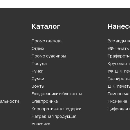
Каталог
Нанес
Промо одежда
Все виды п
Отдых
УФ-Печать
Промо сувениры
Трафаретн
Посуда
Круговая 
Ручки
УФ-ДТФ пе
Сумки
Гравировк
Зонты
ДТФ печат
Ежедневники и блокноты
Тампопеча
иальности
Электроника
Тиснение
Корпоративные подарки
Цифровая 
Наградная продукция
Упаковка