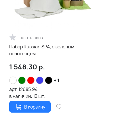
нет отзывов
Набор Russian SPA, с зеленым
полотенцем
1 548.30
р.
+ 1
арт.
12685.94
в наличии:
13
шт.
В корзину