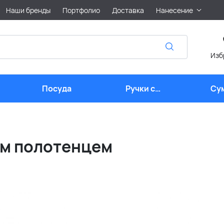
Наши бренды
Портфолио
Доставка
Нанесение
Изб
Посуда
Ручки с
Су
логотипом
ым полотенцем