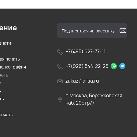
ение
ечати
+7(495) 627-77-11
ая печать
+7(926) 544-22-25
шелкография
чать
zakaz@artia.ru
а
ь
г. Москва, Бережковская
ть
наб. 20стр77
печать