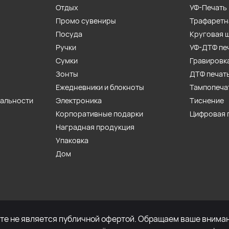
Отдых
УФ-Печать
Промо сувениры
Трафаретн
Посуда
Круговая 
Ручки
УФ-ДТФ пе
Сумки
Гравировк
Зонты
ДТФ печат
Ежедневники и блокноты
Тампопеча
иальности
Электроника
Тиснение
Корпоративные подарки
Цифровая 
Наградная продукция
Упаковка
Дом
е не является публичной офертой. Обращаем ваше внимани