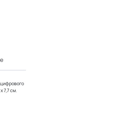
ие
 цифрового
 7,7 см.