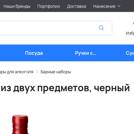
Наши бренды
Портфолио
Доставка
Нанесение
Изб
Посуда
Ручки с
Су
логотипом
ры для алкоголя
Барные наборы
 из двух предметов, черный