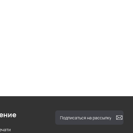
ение
ечати