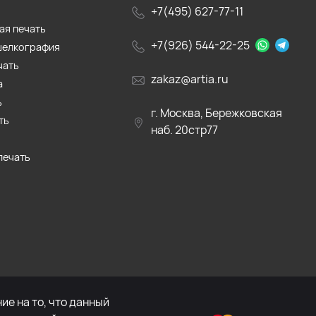
+7(495) 627-77-11
ая печать
+7(926) 544-22-25
шелкография
чать
zakaz@artia.ru
а
ь
г. Москва, Бережковская
ть
наб. 20стр77
печать
е на то, что данный