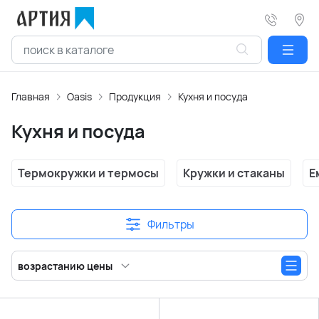
Главная
Oasis
Продукция
Кухня и посуда
Кухня и посуда
Термокружки и термосы
Кружки и стаканы
Е
Фильтры
возрастанию цены