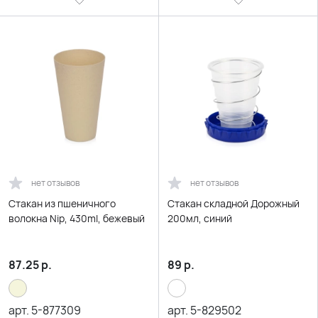
нет отзывов
нет отзывов
Стакан из пшеничного
Стакан складной Дорожный
волокна Nip, 430ml, бежевый
200мл, синий
87.25
р.
89
р.
арт.
5-877309
арт.
5-829502