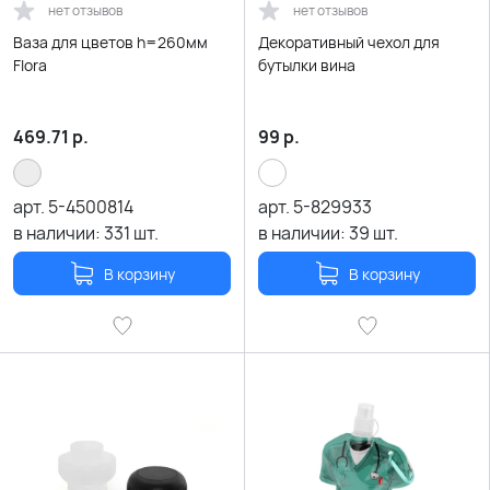
нет отзывов
нет отзывов
Ваза для цветов h=260мм
Декоративный чехол для
Flora
бутылки вина
469.71
р.
99
р.
арт.
5-4500814
арт.
5-829933
в наличии:
331
шт.
в наличии:
39
шт.
В корзину
В корзину