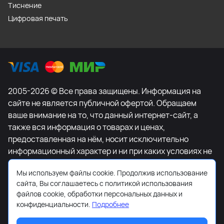
Тиснение
Цифровая печать
2005-2026 © Все права защищены. Информация на
сайте не является публичной офертой. Обращаем
ваше внимание на то, что данный интернет-сайт, а
также вся информация о товарах и ценах,
предоставленная на нём, носит исключительно
информационный характер и ни при каких условиях не
является публичной офертой, определяемой
Мы используем файлы cookie. Продолжив использование
положениями Статьи 437 Гражданского кодекса
сайта, Вы соглашаетесь с политикой использования
Российской Федерации. Для получения подробной
файлов cookie, обработки персональных данных и
информации о наличии и стоимости указанных
конфиденциальности.
Подробнее
товаров и (или) услуг, пожалуйста, обращайтесь к
менеджеру сайта с помощью специальной формы