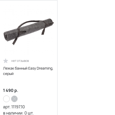
нет отзывов
Лежак банный Easy Dreaming,
серый
1 490
р.
арт.
11197.10
в наличии:
0
шт.