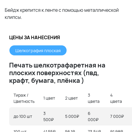
Бейдж крепится к ленте с помощью металлической
клипсы.
ЦЕНЫ ЗА НАНЕСЕНИЯ
Шелкография плоская
Печать шелкотрафаретная на
плоских поверхностях (
пвд,
крафт,
бумага, плёнка )
Тираж /
3
4
1 цвет
2 цвет
Цветность
цвета
цвета
3
6
до 100 шт
5 000₽
7 000₽
500₽
000₽
100 шт
41,55₽
56,1₽
73,54₽
91,98₽