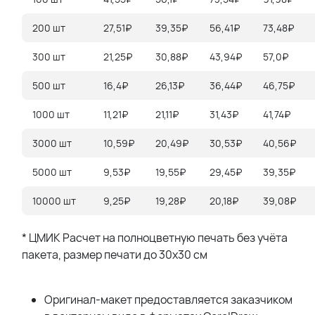
200 шт
27,51₽
39,35₽
56,41₽
73,48₽
300 шт
21,25₽
30,88₽
43,94₽
57,0₽
500 шт
16,4₽
26,13₽
36,44₽
46,75₽
1000 шт
11,21₽
21,11₽
31,43₽
41,74₽
3000 шт
10,59₽
20,49₽
30,53₽
40,56₽
5000 шт
9,53₽
19,55₽
29,45₽
39,35₽
10000 шт
9,25₽
19,28₽
20,18₽
39,08₽
* ЦМИК Расчет на полноцветную печать без учёта
пакета, размер печати до 30х30 см
Оригинал-макет предоставляется заказчиком