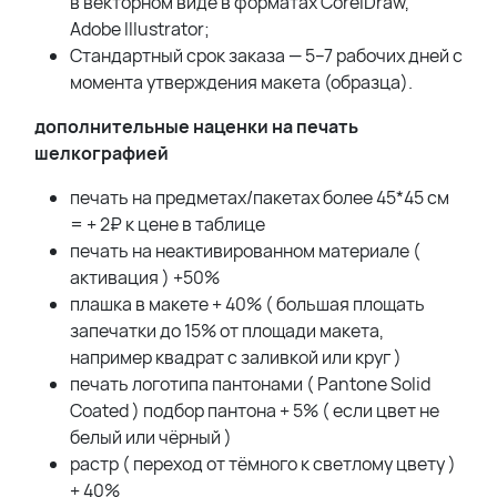
в векторном виде в форматах CorelDraw,
Adobe Illustrator;
Стандартный срок заказа — 5–7 рабочих дней с
момента утверждения макета (образца).
дополнительные наценки на печать
шелкографией
печать на предметах/пакетах более 45*45 см
= + 2₽ к цене в таблице
печать на неактивированном материале (
активация ) +50%
плашка в макете + 40% ( большая площать
запечатки до 15% от площади макета,
например квадрат с заливкой или круг )
печать логотипа пантонами ( Pantone Solid
Coated ) подбор пантона + 5% ( если цвет не
белый или чёрный )
растр ( переход от тёмного к светлому цвету )
+ 40%