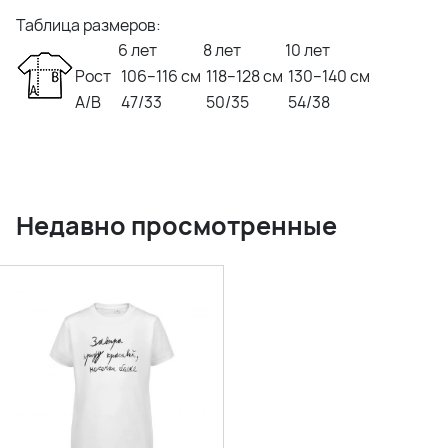
Таблица размеров:
6 лет
8 лет
10 лет
Рост
106–116 см
118–128 см
130–140 см
A/B
47/33
50/35
54/38
Недавно просмотренные