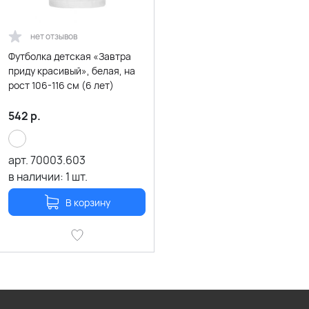
нет отзывов
Футболка детская «Завтра
приду красивый», белая, на
рост 106-116 см (6 лет)
542
р.
арт.
70003.603
в наличии:
1
шт.
В корзину