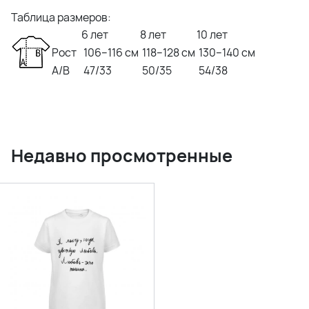
Таблица размеров:
6 лет
8 лет
10 лет
Рост
106–116 см
118–128 см
130–140 см
A/B
47/33
50/35
54/38
Недавно просмотренные